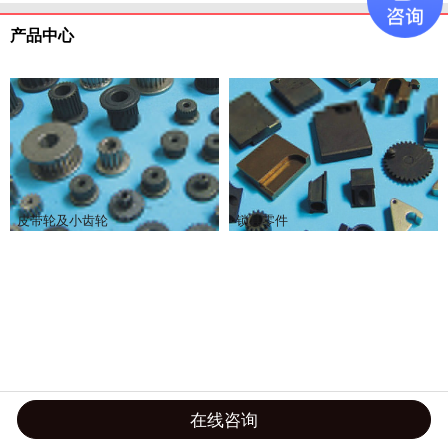
产品中心
结
齿
构
皮带轮及小齿轮
锁具零件
轮
件
在线咨询
更多